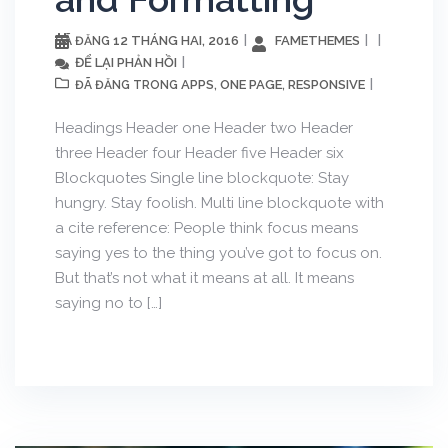
12 THÁNG HAI, 2016
FAMETHEMES
ĐÃ ĐĂNG
ĐỂ LẠI PHẢN HỒI
APPS
ONE PAGE
RESPONSIVE
ĐÃ ĐĂNG TRONG
,
,
Headings Header one Header two Header
three Header four Header five Header six
Blockquotes Single line blockquote: Stay
hungry. Stay foolish. Multi line blockquote with
a cite reference: People think focus means
saying yes to the thing you’ve got to focus on.
But that’s not what it means at all. It means
saying no to […]