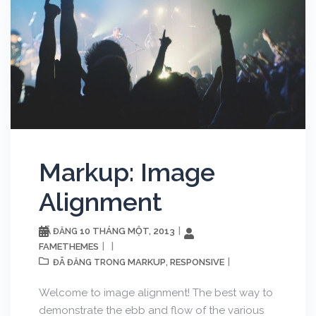
Markup: Image
Alignment
10 THÁNG MỘT, 2013
ĐÃ ĐĂNG
FAMETHEMES
MARKUP
RESPONSIVE
ĐÃ ĐĂNG TRONG
,
Welcome to image alignment! The best way to
demonstrate the ebb and flow of the various