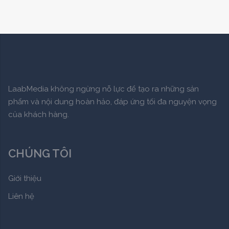
LaabMedia không ngừng nỗ lực để tạo ra những sản
phẩm và nội dung hoàn hảo, đáp ứng tối đa nguyện vọng
của khách hàng.
CHÚNG TÔI
Giới thiệu
Liên hệ